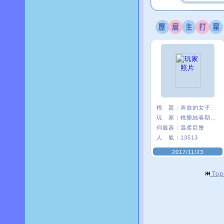
標 題：
奔放的女子.
玩 家：
桃樂絲春期ι﹑
伺服器：
溫柔巨蟹
人 氣：
13513
2017/11/23
To