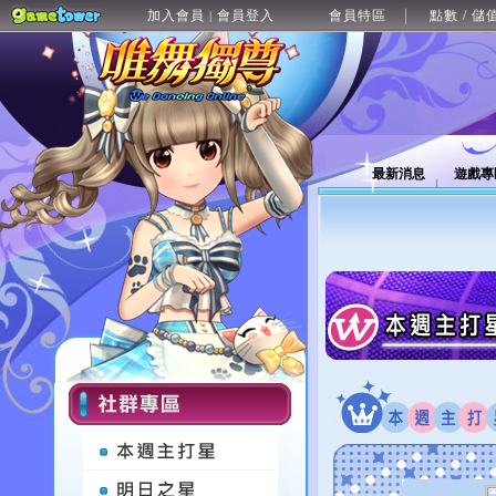
加入會員
會員登入
會員特區
點數 / 儲
|
最新消息
遊戲專