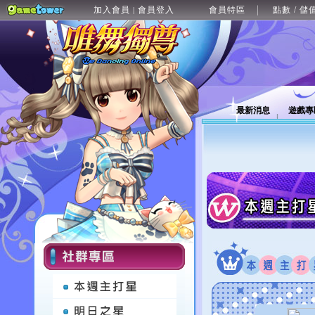
加入會員
會員登入
會員特區
點數 / 儲
|
最新消息
遊戲專