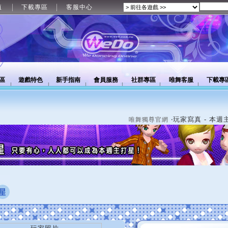
值
下載專區
客服中心
區
遊戲特色
新手指南
會員服務
社群專區
唯舞客服
下載專
‧玩家寫真 - 本週
唯舞獨尊官網