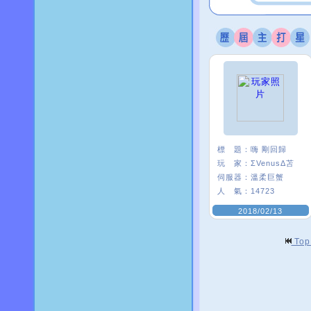
標 題：
嗨 剛回歸
玩 家：
ΣVenusΔ苫
伺服器：
溫柔巨蟹
人 氣：
14723
2018/02/13
To