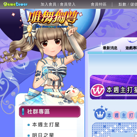
加入會員
會員登入
會員特區
點數 / 儲
|
最新消息
遊戲專