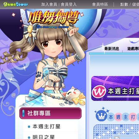
加入會員
會員登入
會員特區
點數 / 儲
|
最新消息
遊戲專