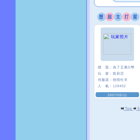
標 題：
為了五萬G幣
玩 家：
凱莉莎
伺服器：
熱情牡羊
人 氣：
128402
2007/05/11
Top
5