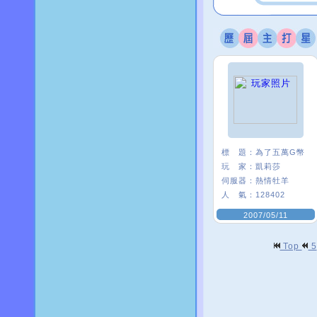
標 題：
為了五萬G幣
玩 家：
凱莉莎
伺服器：
熱情牡羊
人 氣：
128402
2007/05/11
Top
5