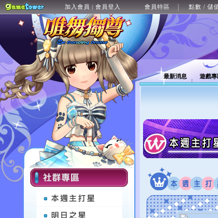
加入會員
會員登入
會員特區
點數 / 儲
|
最新消息
遊戲專