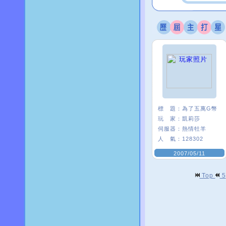
標 題：
為了五萬G幣
玩 家：
凱莉莎
伺服器：
熱情牡羊
人 氣：
128302
2007/05/11
Top
5