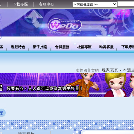
值
下載專區
客服中心
區
遊戲特色
新手指南
會員服務
社群專區
唯舞客服
下載專
‧玩家寫真 - 本週
唯舞獨尊官網