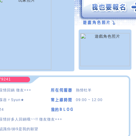
79241
疫情回鍋 徵友+++
熱情牡羊
葆蓓〃Syun★
09:00 ~ 12:00
24
疫情好多人回鍋哦~~!! 徵友徵友+++
認識你/妳9是我的願望