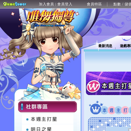
加入會員
會員登入
會員特區
點數 / 儲
|
最新消息
遊戲專