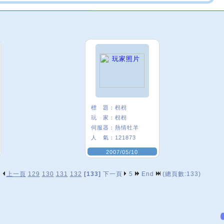
標 題：
枴枴
玩 家：
枴枴
伺服器：
熱情牡羊
人 氣：
121873
2007/05/10
上一頁
129
130
131
132
[133]
下一頁
5
End
(總頁數:133)