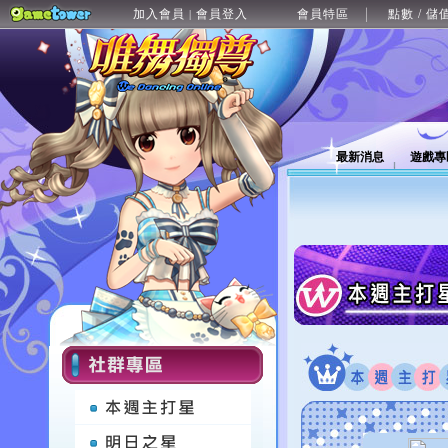
加入會員
會員登入
會員特區
點數 / 儲
|
最新消息
遊戲專