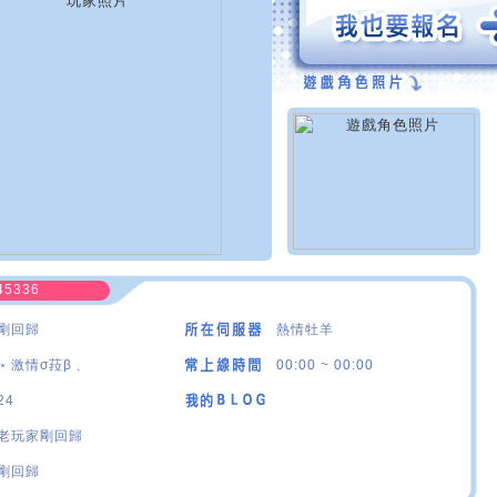
45336
剛回歸
熱情牡羊
﹡激情σ菈β﹑
00:00 ~ 00:00
24
老玩家剛回歸
剛回歸