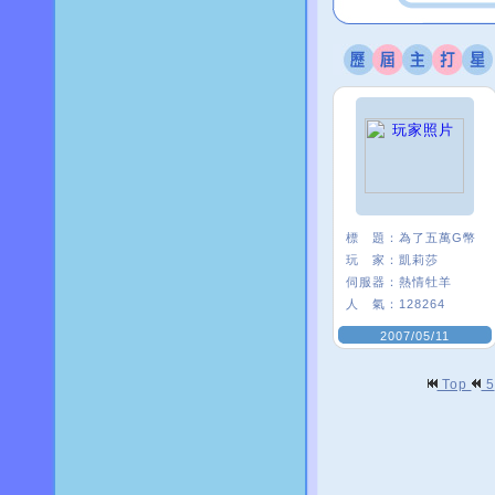
標 題：
為了五萬G幣
玩 家：
凱莉莎
伺服器：
熱情牡羊
人 氣：
128264
2007/05/11
Top
5