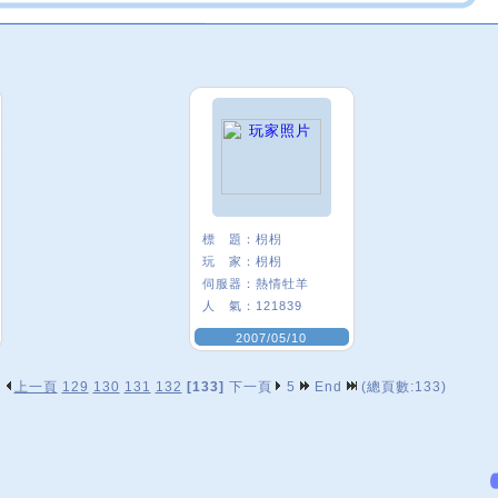
標 題：
枴枴
玩 家：
枴枴
伺服器：
熱情牡羊
人 氣：
121839
2007/05/10
上一頁
129
130
131
132
[133]
下一頁
5
End
(總頁數:133)