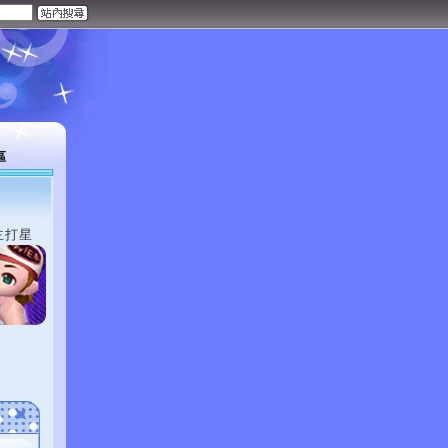
區
主打星