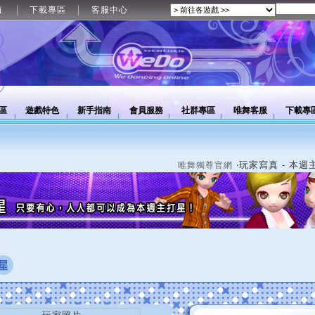
值
下載專區
客服中心
區
遊戲特色
新手指南
會員服務
社群專區
唯舞客服
下載專
‧玩家寫真 - 本週
唯舞獨尊官網