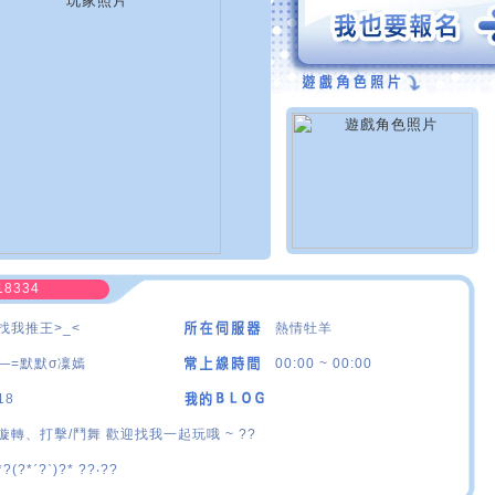
18334
找我推王>_<
熱情牡羊
—=默默σ凜嫣
00:00 ~ 00:00
18
漩轉、打擊/鬥舞 歡迎找我一起玩哦 ~ ??
*?(?*ˊ?ˋ)?* ??‧??