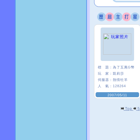
標 題：
為了五萬G幣
玩 家：
凱莉莎
伺服器：
熱情牡羊
人 氣：
128264
2007/05/11
Top
5