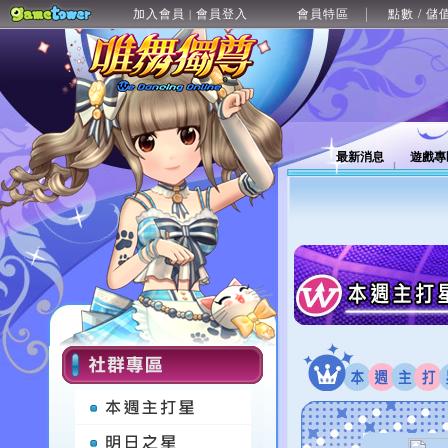
加入會員
會員登入
會員特區
點數 / 儲
|
最新消息
遊戲專