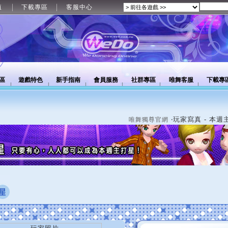
值
下載專區
客服中心
區
遊戲特色
新手指南
會員服務
社群專區
唯舞客服
下載專
‧玩家寫真 - 本週
唯舞獨尊官網