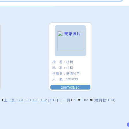
標 題：
枴枴
玩 家：
枴枴
伺服器：
熱情牡羊
人 氣：
121839
2007/05/10
上一頁
129
130
131
132
[133]
下一頁
5
End
(總頁數:133)