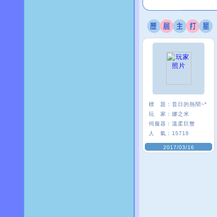
標 題：
昔日的熱鬧~*
玩 家：
娜之米
伺服器：
溫柔巨蟹
人 氣：
15718
2017/03/16