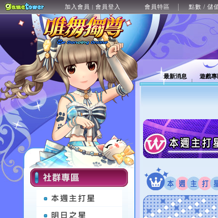
加入會員
會員登入
會員特區
點數 / 儲
|
最新消息
遊戲專