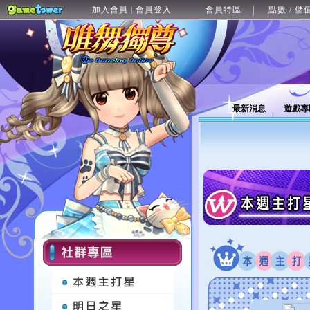
加入會員
會員登入
會員特區
點數 / 儲
|
最新消息
遊戲專