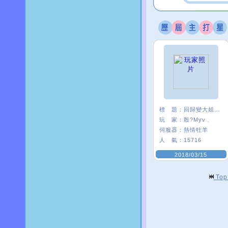
標 題：
回歸變大姐姐是怎樣
玩 家：
殷?Myv﹑
伺服器：
熱情牡羊
人 氣：
15716
2018/03/15
To