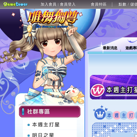
加入會員
會員登入
會員特區
點數 / 儲
|
最新消息
遊戲專