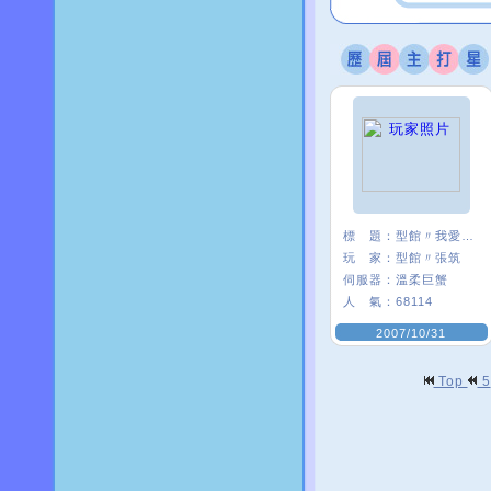
標 題：
型館〃我愛彎彎=ˇ=
玩 家：
型館〃張筑
伺服器：
溫柔巨蟹
人 氣：
68114
2007/10/31
Top
5