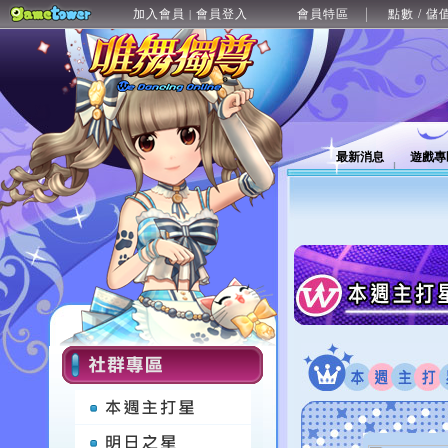
加入會員
會員登入
會員特區
點數 / 儲
|
最新消息
遊戲專