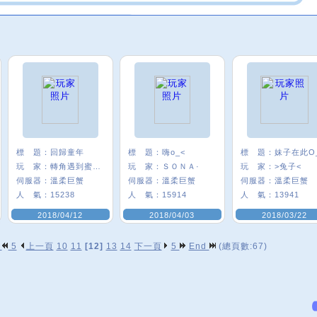
標 題：
回歸童年
標 題：
嗨o_<
標 題：
妹子在此O
玩 家：
轉角遇到蜜兒.
玩 家：
ＳＯＮＡ·
玩 家：
>兔子<
伺服器：
溫柔巨蟹
伺服器：
溫柔巨蟹
伺服器：
溫柔巨蟹
人 氣：
15238
人 氣：
15914
人 氣：
13941
2018/04/12
2018/04/03
2018/03/22
p
5
上一頁
10
11
[12]
13
14
下一頁
5
End
(總頁數:67)