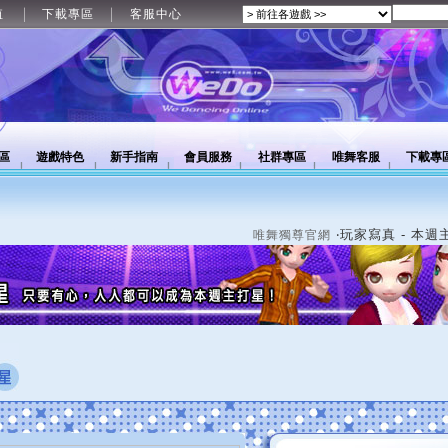
值
下載專區
客服中心
區
遊戲特色
新手指南
會員服務
社群專區
唯舞客服
下載專
‧玩家寫真 - 本週
唯舞獨尊官網