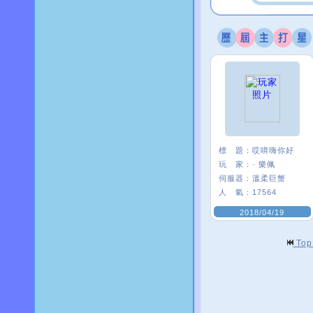
標 題：
哎唷嗨你好
玩 家：
· 樂佩
伺服器：
溫柔巨蟹
人 氣：
17564
2018/04/19
To