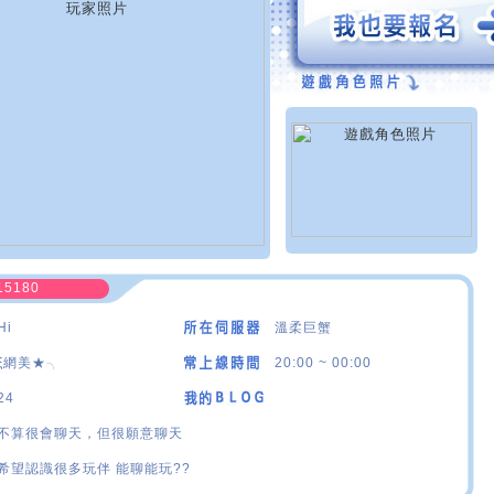
15180
Hi
溫柔巨蟹
ξ網美★╮
20:00 ~ 00:00
24
不算很會聊天，但很願意聊天
希望認識很多玩伴 能聊能玩??