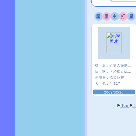
標 題：
☆情人節快樂☆
玩 家：
〃沁樣☆妮妮〃
伺服器：
溫柔巨蟹
人 氣：
44817
2009/02/26
Top
5