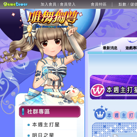
加入會員
會員登入
會員特區
點數 / 儲
|
最新消息
遊戲專