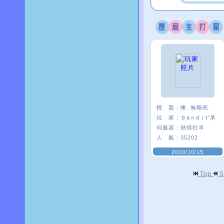
標 題：
噢. 無聊死.
玩 家：
Ｂaｎdｉt°承
伺服器：
熱情牡羊
人 氣：
35202
2009/10/15
Top
5