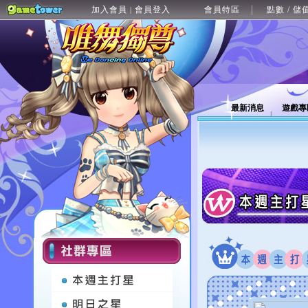
加入會員
會員登入
會員特區
點數 / 儲
|
最新消息
遊戲專