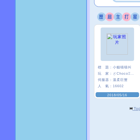
標 題：
小貓喵喵叫
玩 家：
〥ChocoΞ貘妡
伺服器：
溫柔巨蟹
人 氣：
16602
2018/05/16
To