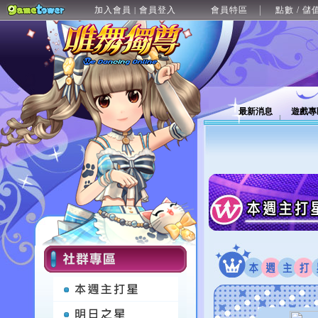
加入會員
會員登入
會員特區
點數 / 儲
|
最新消息
遊戲專