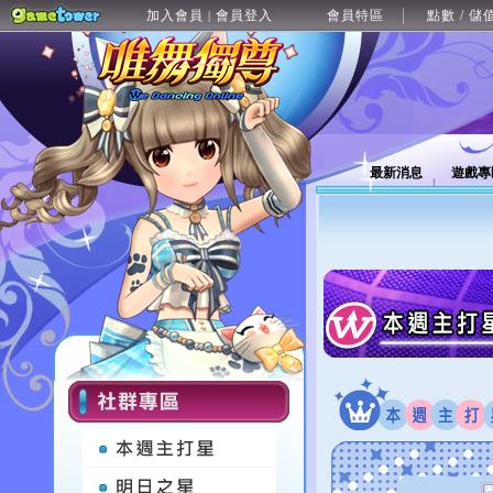
加入會員
會員登入
會員特區
點數 / 儲
|
最新消息
遊戲專