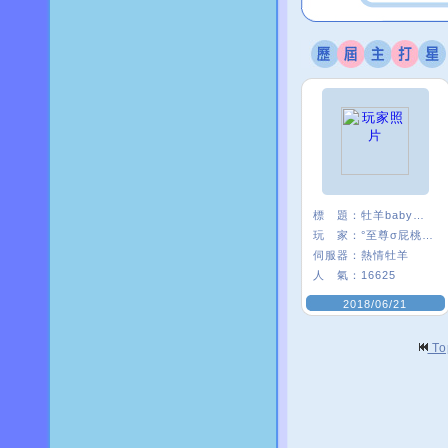
標 題：
牡羊baby嗨起來
玩 家：
°至尊σ屁桃﹑
伺服器：
熱情牡羊
人 氣：
16625
2018/06/21
T