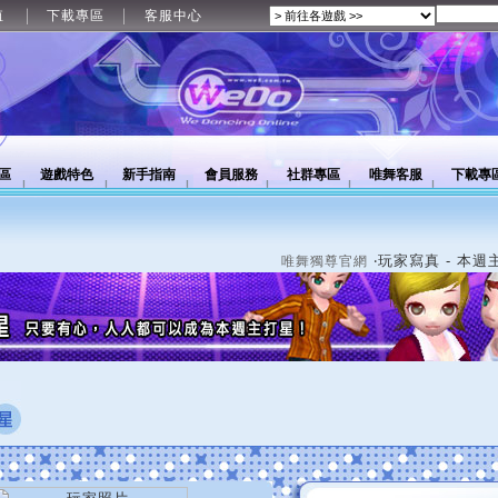
值
下載專區
客服中心
區
遊戲特色
新手指南
會員服務
社群專區
唯舞客服
下載專
‧玩家寫真 - 本週
唯舞獨尊官網