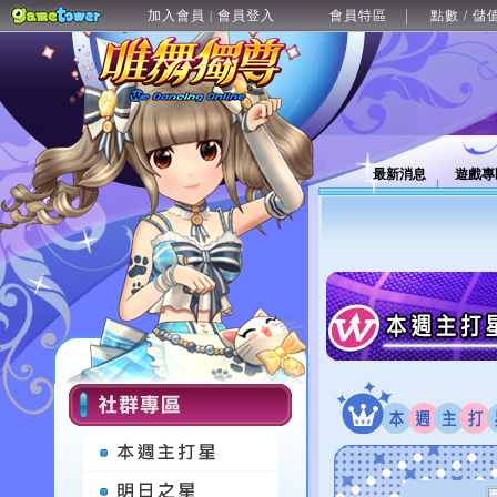
加入會員
會員登入
會員特區
點數 / 儲
|
最新消息
遊戲專