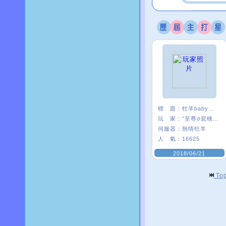
標 題：
牡羊baby嗨起來
玩 家：
°至尊σ屁桃﹑
伺服器：
熱情牡羊
人 氣：
16625
2018/06/21
To