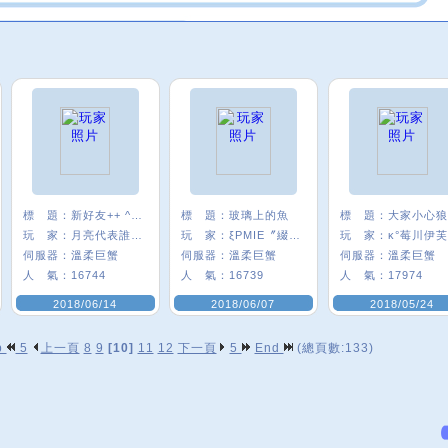
標 題：
新好友++ ^0^
標 題：
玻璃上的魚
標 題：
玩 家：
月亮代表誰心﹑
玩 家：
ξPMIE〞綴圓Q
玩 家：
κ°莓川伊芙
伺服器：
溫柔巨蟹
伺服器：
溫柔巨蟹
伺服器：
溫柔巨蟹
人 氣：
16744
人 氣：
16739
人 氣：
17974
2018/06/14
2018/06/07
2018/05/24
p
5
上一頁
8
9
[10]
11
12
下一頁
5
End
(總頁數:133)