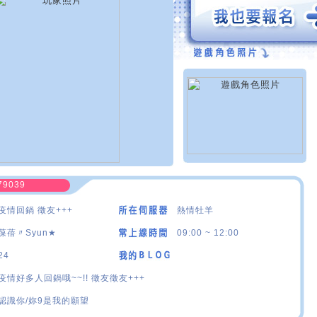
79039
疫情回鍋 徵友+++
熱情牡羊
葆蓓〃Syun★
09:00 ~ 12:00
24
疫情好多人回鍋哦~~!! 徵友徵友+++
認識你/妳9是我的願望