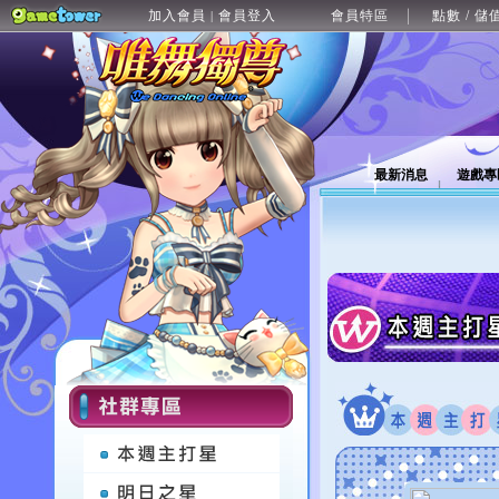
加入會員
會員登入
會員特區
點數 / 儲
|
最新消息
遊戲專