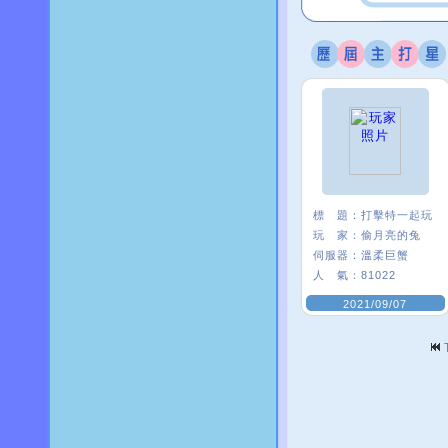
標 題：
打擊特一起玩
玩 家：
偷月亮的兔
伺服器：
溫柔巨蟹
人 氣：
81022
2021/09/07