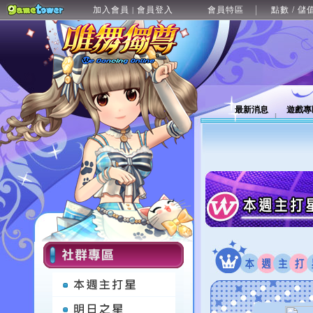
加入會員
會員登入
會員特區
點數 / 儲
|
最新消息
遊戲專