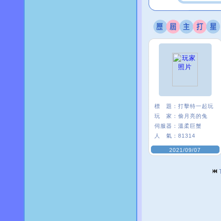
標 題：
打擊特一起玩
玩 家：
偷月亮的兔
伺服器：
溫柔巨蟹
人 氣：
81314
2021/09/07