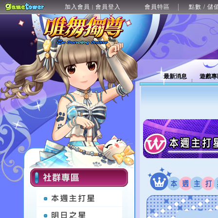
加入會員
會員登入
會員特區
點數 / 儲
|
最新消息
遊戲專