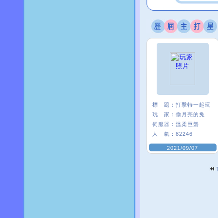
標 題：
打擊特一起玩
玩 家：
偷月亮的兔
伺服器：
溫柔巨蟹
人 氣：
82246
2021/09/07