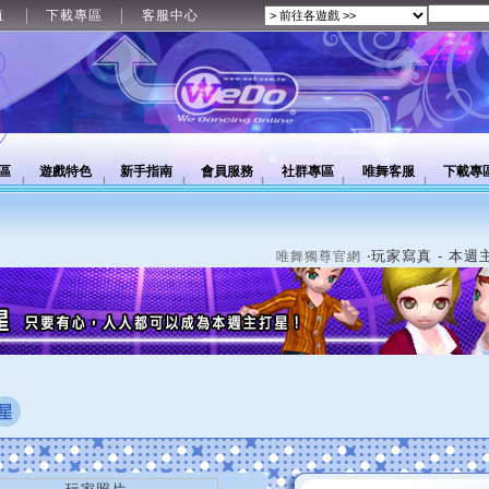
值
下載專區
客服中心
區
遊戲特色
新手指南
會員服務
社群專區
唯舞客服
下載專
‧玩家寫真 - 本週
唯舞獨尊官網