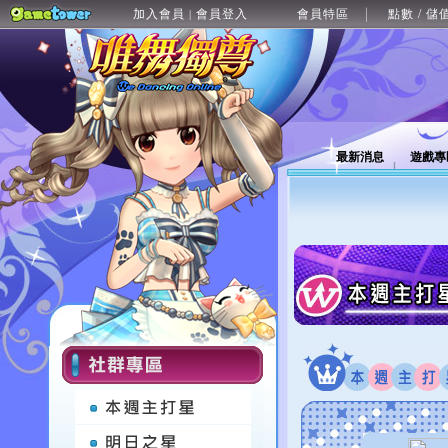
加入會員
會員登入
會員特區
點數 / 儲
|
最新消息
遊戲專