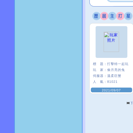
標 題：
打擊特一起玩
玩 家：
偷月亮的兔
伺服器：
溫柔巨蟹
人 氣：
81021
2021/09/07
T