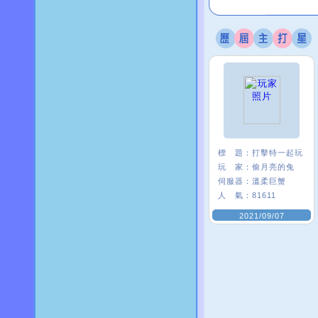
標 題：
打擊特一起玩
玩 家：
偷月亮的兔
伺服器：
溫柔巨蟹
人 氣：
81611
2021/09/07