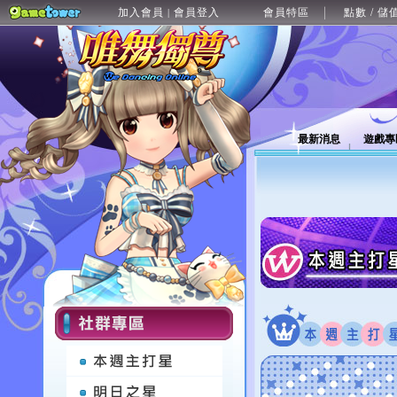
加入會員
會員登入
會員特區
點數 / 儲
|
最新消息
遊戲專