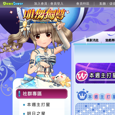
加入會員
會員登入
會員特區
點數 / 儲
|
最新消息
遊戲專