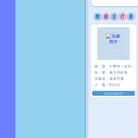
標 題：
打擊特一起玩
玩 家：
偷月亮的兔
伺服器：
溫柔巨蟹
人 氣：
81315
2021/09/07