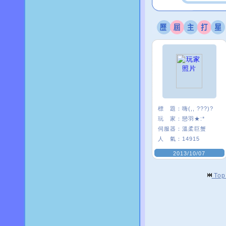
標 題：
嗨(,, ???)?
玩 家：
戀羽★:*
伺服器：
溫柔巨蟹
人 氣：
14915
2013/10/07
To