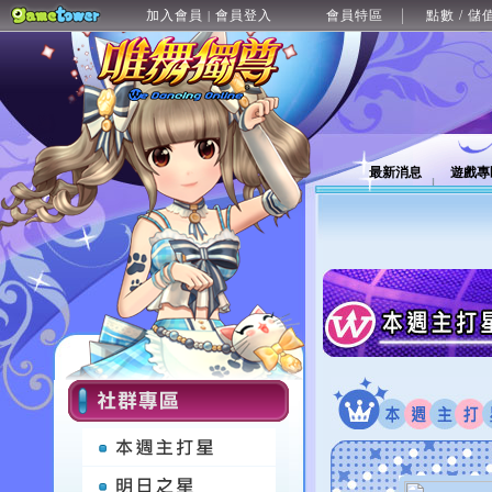
加入會員
會員登入
會員特區
點數 / 儲
|
最新消息
遊戲專