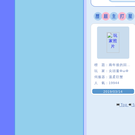
標 題：
兩年後的回鍋ww
玩 家：
尖頭蔓ΦωΦ
伺服器：
溫柔巨蟹
人 氣：
19944
2019/03/14
Top
5