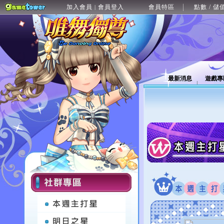
加入會員
會員登入
會員特區
點數 / 儲
|
最新消息
遊戲專