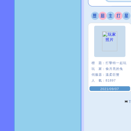
標 題：
打擊特一起玩
玩 家：
偷月亮的兔
伺服器：
溫柔巨蟹
人 氣：
81897
2021/09/07
T