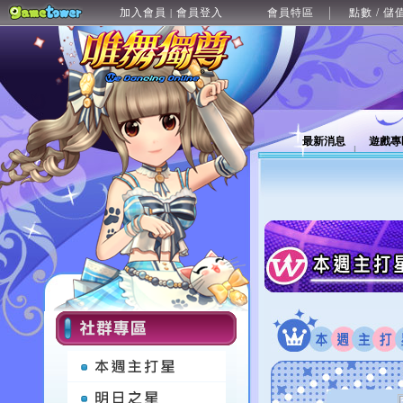
加入會員
會員登入
會員特區
點數 / 儲
|
最新消息
遊戲專