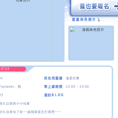
18724
Hi
溫柔巨蟹
Fantastic﹑甄
13:00 ~ 23:00
22
很久以前的小小玩家
好久沒有玩了欸~~讓我當當主打星吧~~~