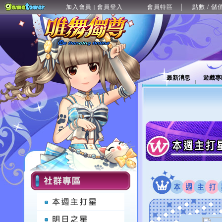
加入會員
會員登入
會員特區
點數 / 儲
|
最新消息
遊戲專