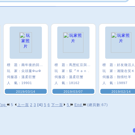
標 題：
兩年後的回鍋ww
標 題：
馬慧虹豆與我的4年
標 題：
好友徵活人
玩 家：
尖頭蔓ΦωΦ
玩 家：
荻〞Ｈａｎ﹒
玩 家：
伺服器：
溫柔巨蟹
伺服器：
溫柔巨蟹
伺服器：
熱情牡羊
人 氣：
19901
人 氣：
18162
人 氣：
19897
2019/03/14
2019/03/07
2019/02/14
Top
5
上一頁
2
3
[4]
5
6
下一頁
5
End
(總頁數:67)