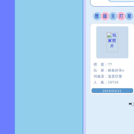
標 題：
??
玩 家：
錐錐好呆o
伺服器：
溫柔巨蟹
人 氣：
19716
2019/03/21