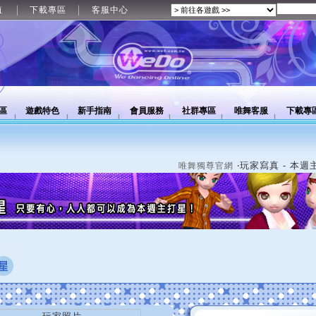
值
下載專區
客服中心
區
遊戲特色
新手指南
會員服務
社群專區
唯舞客服
下載專
‧玩家寫真 - 本週
唯舞獨尊官網