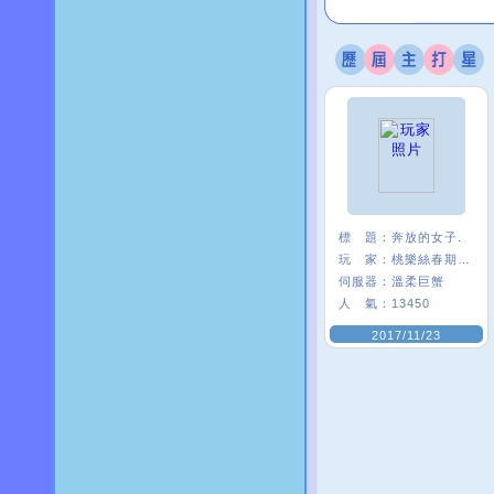
標 題：
奔放的女子.
玩 家：
桃樂絲春期ι﹑
伺服器：
溫柔巨蟹
人 氣：
13450
2017/11/23