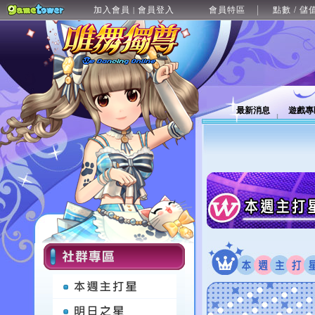
加入會員
會員登入
會員特區
點數 / 儲
|
最新消息
遊戲專