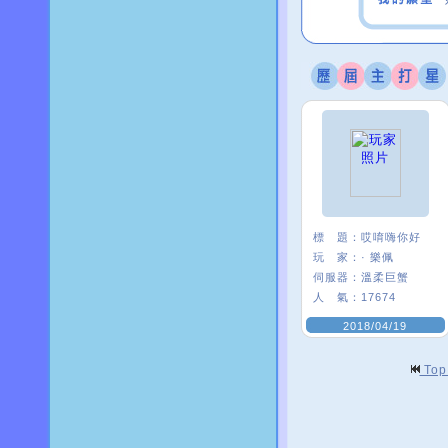
標 題：
哎唷嗨你好
玩 家：
· 樂佩
伺服器：
溫柔巨蟹
人 氣：
17674
2018/04/19
To