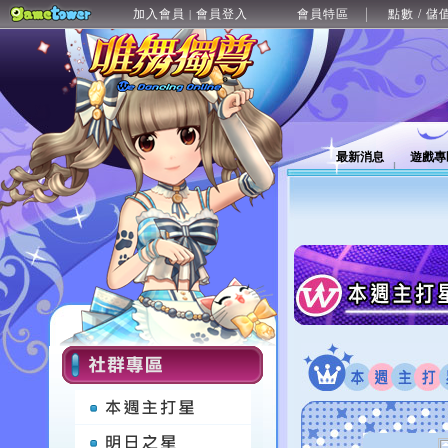
加入會員
會員登入
會員特區
點數 / 儲
|
最新消息
遊戲專