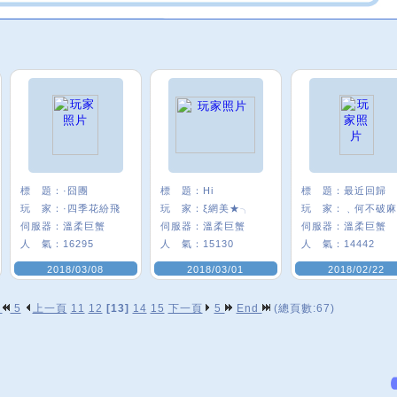
標 題：
·囧團
標 題：
Hi
標 題：
最近回歸
玩 家：
·四季花紛飛
玩 家：
ξ網美★╮
玩 家：
伺服器：
溫柔巨蟹
伺服器：
溫柔巨蟹
伺服器：
溫柔巨蟹
人 氣：
16295
人 氣：
15130
人 氣：
14442
2018/03/08
2018/03/01
2018/02/22
p
5
上一頁
11
12
[13]
14
15
下一頁
5
End
(總頁數:67)