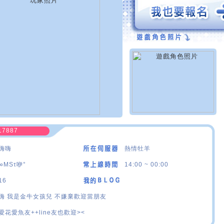
17887
嗨嗨
熱情牡羊
∞MSτ咿°
14:00 ~ 00:00
16
嗨 我是金牛女孩兒 不嫌棄歡迎當朋友
愛花愛魚友++line友也歡迎><