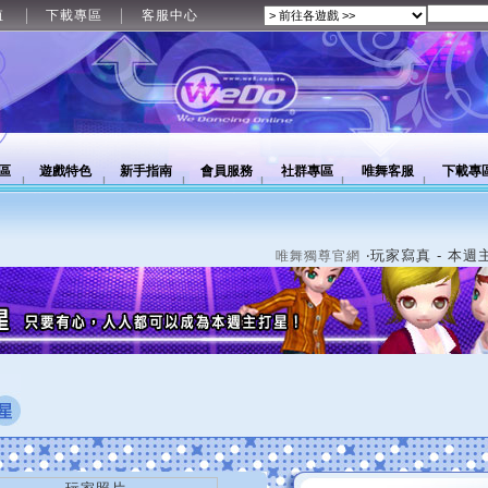
值
下載專區
客服中心
區
遊戲特色
新手指南
會員服務
社群專區
唯舞客服
下載專
‧玩家寫真 - 本週
唯舞獨尊官網