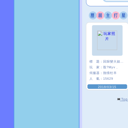
標 題：
回歸變大姐姐是怎樣
玩 家：
殷?Myv﹑
伺服器：
熱情牡羊
人 氣：
15629
2018/03/15
To