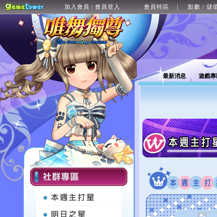
加入會員
會員登入
會員特區
點數 / 儲
|
最新消息
遊戲專