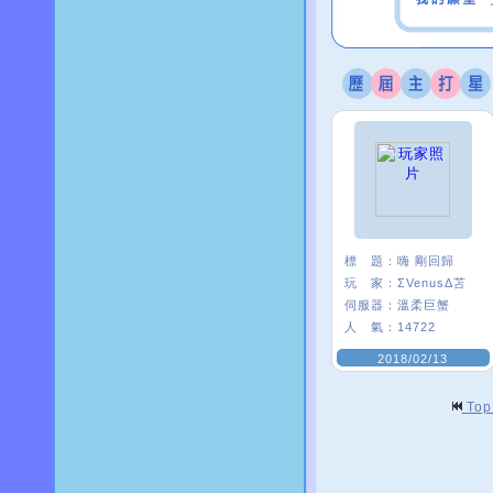
標 題：
嗨 剛回歸
玩 家：
ΣVenusΔ苫
伺服器：
溫柔巨蟹
人 氣：
14722
2018/02/13
To