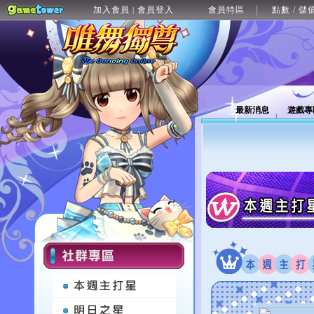
加入會員
會員登入
會員特區
點數 / 儲
|
最新消息
遊戲專