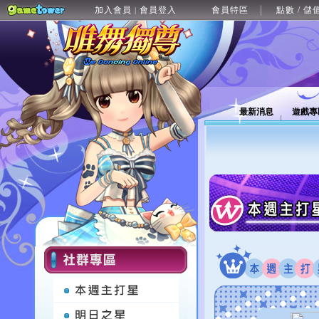
加入會員
會員登入
會員特區
點數 / 儲
|
最新消息
遊戲專