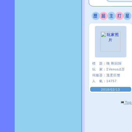
標 題：
嗨 剛回歸
玩 家：
ΣVenusΔ苫
伺服器：
溫柔巨蟹
人 氣：
14757
2018/02/13
To