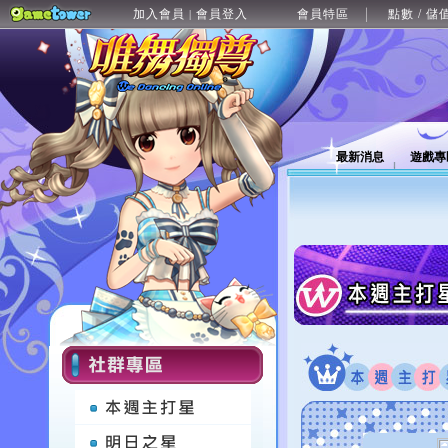
加入會員
會員登入
會員特區
點數 / 儲
|
最新消息
遊戲專