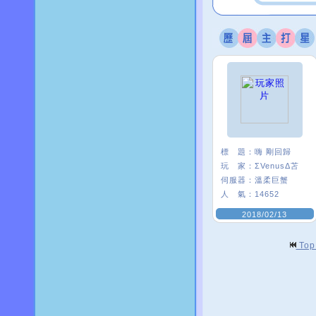
標 題：
嗨 剛回歸
玩 家：
ΣVenusΔ苫
伺服器：
溫柔巨蟹
人 氣：
14652
2018/02/13
To