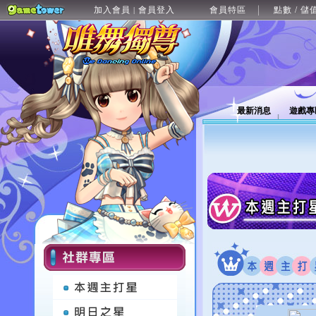
加入會員
會員登入
會員特區
點數 / 儲
|
最新消息
遊戲專