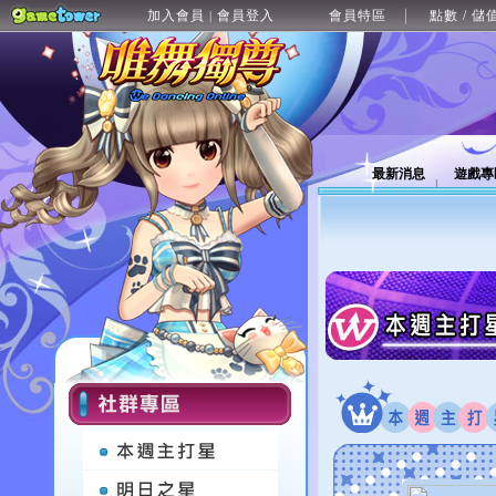
加入會員
會員登入
會員特區
點數 / 儲
|
最新消息
遊戲專