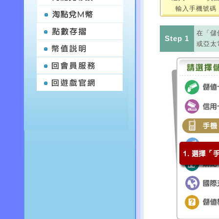
輸入手機號碼
在「儲
Step 1
或亞太