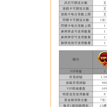
武石可贈送次數
╳
遊戲卡可贈送次數
╳
遊戲卡每次張數上限
╳
閃耀卡可贈送次數
1次
閃耀卡每次張數上限
1
麻將牌桌可使用數量
1
麻將牌背可使用數量
1
聽牌泡泡可使用數量
1
圖示
VIP等級
5
所需經驗
1,5
保級所需經驗
90
VIP商城優惠
10
明星造型使用數量
9
黃金豬領取次數
7次
每月1號回饋禮包
25