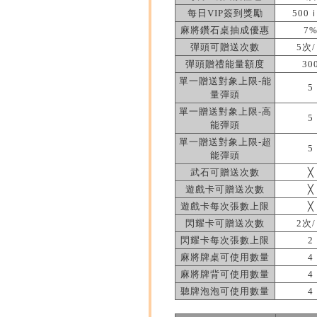
每日VIP簽到獎勵
500
麻將鑽石桌抽成優惠
7
彈頭可贈送次數
5次
彈頭贈禮能量額度
30
單一贈送對象上限-能
5
量彈頭
單一贈送對象上限-高
5
能彈頭
單一贈送對象上限-超
5
能彈頭
武石可贈送次數
╳
遊戲卡可贈送次數
╳
遊戲卡每次張數上限
╳
閃耀卡可贈送次數
2次
閃耀卡每次張數上限
2
麻將牌桌可使用數量
4
麻將牌背可使用數量
4
聽牌泡泡可使用數量
4