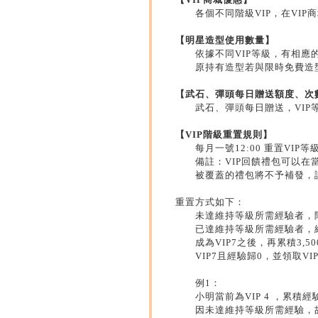
各個不同階級VIP，在VI
【明星造型使用數量】
依據不同VIP等級，有相
原持有造型若與限時免費造
【武石、彈頭每日贈送額度、次
武石、彈頭每日贈送，VI
【VIP階級重置規則】
每月一號12:00 重置VI
備註：VIP回饋禮包可以
被覆蓋的禮包將不予補發，
重置方式如下：
未達維持等級所需經驗者，
已達維持等級所需經驗者，
成為VIP7之後，再累積3,
VIP7且經驗歸0，並領取VI
例1：
小明當前為VIP 4 ，累積經驗
因未達維持等級所需經驗，故小