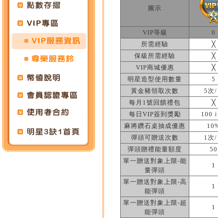
圖示
VIP等級
0
所需經驗
╳
保級所需經驗
╳
VIP商城優惠
╳
明星造型使用數量
5
黃金豬領取次數
5次
每月1號回饋禮包
╳
每日VIP簽到獎勵
100
麻將鑽石桌抽成優惠
10
彈頭可贈送次數
1次
彈頭贈禮能量額度
50
單一贈送對象上限-能
1
量彈頭
單一贈送對象上限-高
1
能彈頭
單一贈送對象上限-超
1
能彈頭