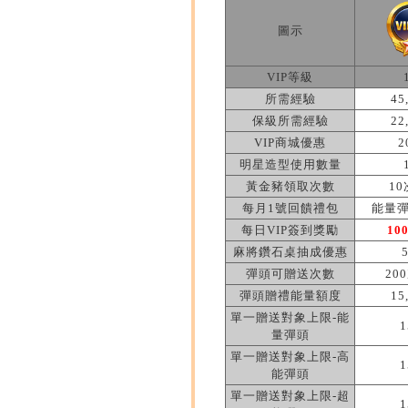
圖示
VIP等級
所需經驗
45
保級所需經驗
22
VIP商城優惠
2
明星造型使用數量
黃金豬領取次數
10
每月1號回饋禮包
能量彈
每日VIP簽到獎勵
10
麻將鑽石桌抽成優惠
彈頭可贈送次數
20
彈頭贈禮能量額度
15
單一贈送對象上限-能
1
量彈頭
單一贈送對象上限-高
1
能彈頭
單一贈送對象上限-超
1