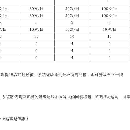
次/日
30次/日
50次/日
100次/日
次/日
30次/日
50次/日
100次/日
3
5
5
5
次/日
10次/日
10次/日
10次/日
5
10
10
10
4
4
4
4
4
4
4
4
4
4
4
4
以獲得1點VIP經驗值，累積經驗達到升級所需門檻，即可升級至下一階
IP後，系統將依照重置後的階級配送不同等級的回饋禮包，VIP階級越高，回
IP越高越優惠！