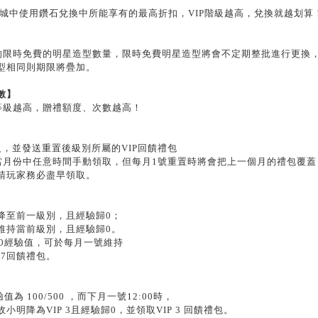
P商城中使用鑽石兌換中所能享有的最高折扣，VIP階級越高，兌換就越划算
應的限時免費的明星造型數量，限時免費明星造型將會不定期整批進行更換
型相同則期限將疊加。
數】
P等級越高，贈禮額度、次數越高！
P等級，並發送重置後級別所屬的VIP回饋禮包
在當月份中任意時間手動領取，但每月1號重置時將會把上一個月的禮包覆蓋
請玩家務必盡早領取。
降至前一級別，且經驗歸0；
維持當前級別，且經驗歸0。
500經驗值，可於每月一號維持
P7回饋禮包。
值為 100/500 ，而下月一號12:00時，
明降為VIP 3且經驗歸0，並領取VIP 3 回饋禮包。