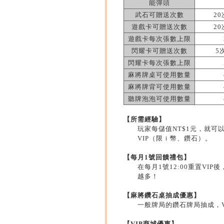
能彈頭
武石可贈送次數
20
遊戲卡可贈送次數
20
遊戲卡每次張數上限
閃耀卡可贈送次數
5
閃耀卡每次張數上限
麻將牌桌可使用數量
麻將牌背可使用數量
聽牌泡泡可使用數量
【所需經驗】
玩家每儲值NT$1元，就可
VIP（限ｉ幣、鑽石）。
【每月1號回饋禮包】
在每月1號12:00重置V
越多！
【麻將鑽石桌抽成優惠】
一般牌局的鑽石牌局抽成，V
【VIP商城優惠】