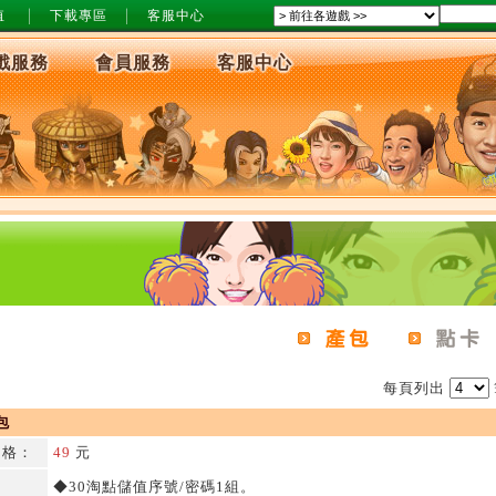
值
下載專區
客服中心
戲服務
會員服務
客服中心
每頁列出
包
格：
49
元
◆30淘點儲值序號/密碼1組。