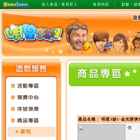
加入會員
會員登入
會員特區
點數 / 儲
|
遊
產品名稱： 明星3缺1-金光群俠
價 