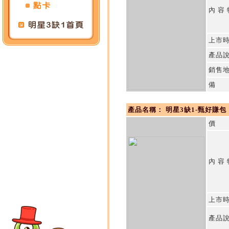
內 容
上市
產品
銷售
備 
產品名稱： 明星3缺1-甄好賺包
價 
內 容
上市
產品