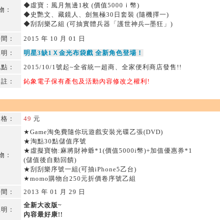
◆虛寶：風月無邊1枚 (價值5000ｉ幣)
 物：
◆史艷文、藏鏡人、劍無極30日套裝 (隨機擇一)
◆刮刮樂乙組 (可抽實體兵器「護世神兵─墨狂」)
時間：
2015 年 10 月 01 日
說明：
明星3缺1Ｘ金光布袋戲 全新角色登場！
地點：
2015/10/1號起~全省統一超商、全家便利商店發售!!
註：
鈊象電子保有產包及活動內容修改之權利!
格：
49
元
★Game淘免費隨你玩遊戲安裝光碟乙張(DVD)
★淘點30點儲值序號
★虛擬寶物:麻將財神爺*1(價值5000i幣)+加值優惠券*1
 物：
(儲值後自動回饋)
★刮刮樂序號一組(可抽iPhone5乙台)
★momo購物台250元折價卷序號乙組
時間：
2013 年 01 月 29 日
全新大改版~
說明：
內容最好康!!