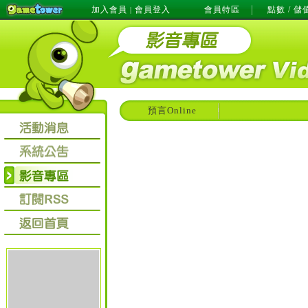
加入會員
會員登入
會員特區
點數 / 儲
|
預言Online