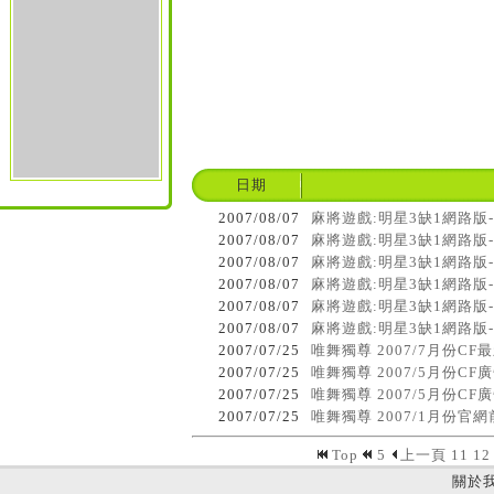
日期
2007/08/07
麻將遊戲:明星3缺1網路版
2007/08/07
麻將遊戲:明星3缺1網路版
2007/08/07
麻將遊戲:明星3缺1網路版
2007/08/07
麻將遊戲:明星3缺1網路版
2007/08/07
麻將遊戲:明星3缺1網路版
2007/08/07
麻將遊戲:明星3缺1網路版
2007/07/25
唯舞獨尊 2007/7月份CF
2007/07/25
唯舞獨尊 2007/5月份CF廣告
2007/07/25
唯舞獨尊 2007/5月份CF廣告
2007/07/25
唯舞獨尊 2007/1月份官
Top
5
上一頁
11
12
關於