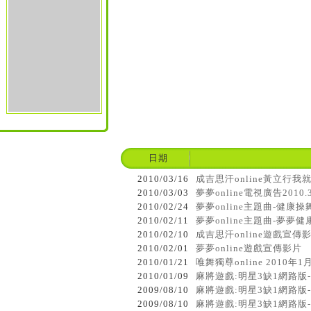
日期
2010/03/16
成吉思汗online黃立行我
2010/03/03
夢夢online電視廣告2010
2010/02/24
夢夢online主題曲-健康
2010/02/11
夢夢online主題曲-夢夢
2010/02/10
成吉思汗online遊戲宣傳
2010/02/01
夢夢online遊戲宣傳影片
2010/01/21
唯舞獨尊online 2010年
2010/01/09
麻將遊戲:明星3缺1網路版
2009/08/10
麻將遊戲:明星3缺1網路版
2009/08/10
麻將遊戲:明星3缺1網路版-