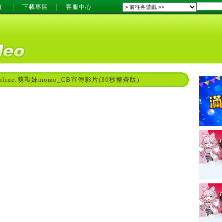
值
下載專區
客服中心
nline:萌獸妹momo_CB宣傳影片(30秒整齊版)