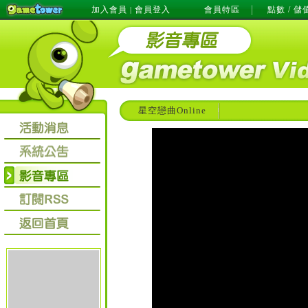
加入會員
會員登入
會員特區
點數 / 儲
|
星空戀曲Online