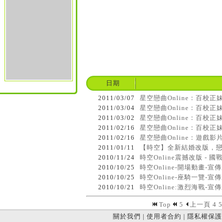
日期
2011/03/07
星空戀曲Online：百校正
2011/03/04
星空戀曲Online：百校正
2011/03/02
星空戀曲Online：百校正
2011/02/16
星空戀曲Online：百校正
2011/02/16
星空戀曲Online：遊戲影
2011/01/11
【時空】全新結婚改版，
2010/11/24
時空Online震撼改版 - 
2010/10/25
時空Online-開場動畫-宣
2010/10/25
時空Online-座騎一覽-宣
2010/10/21
時空Online:激烈海戰-宣
Top
5
上一頁
4
關於我們
|
使用者合約
|
隱私權保護