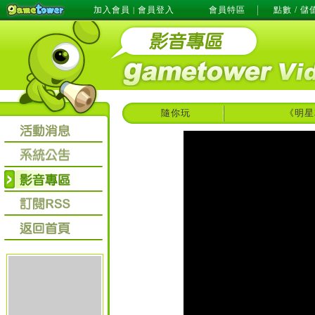
加入會員
會員登入
會員特區
點數 / 儲
|
隨你玩
《明星