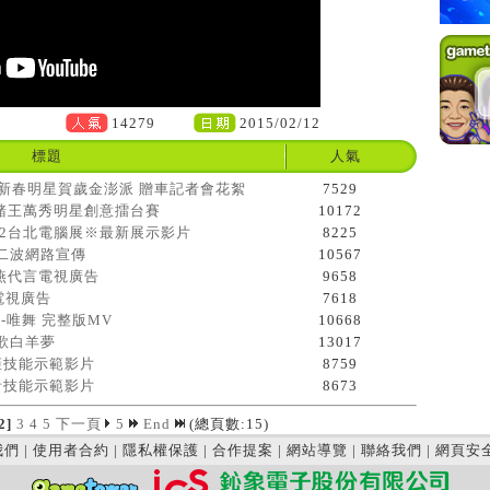
14279
2015/02/12
標題
人氣
2013新春明星賀歲金澎派 贈車記者會花絮
7529
萬秀豬王萬秀明星創意擂台賽
10172
012台北電腦展※最新展示影片
8225
第二波網路宣傳
10567
謝金燕代言電視廣告
9658
秒電視廣告
7618
亞-唯舞 完整版MV
10668
新歌白羊夢
13017
槍姬技能示範影片
8759
結者技能示範影片
8673
2]
3
4
5
下一頁
5
End
(總頁數:15)
我們
|
使用者合約
|
隱私權保護
|
合作提案
|
網站導覽
|
聯絡我們
|
網頁安