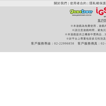
關於我們
|
使用者合約
|
隱私權保護
客戶
※本遊戲為免費使用，遊戲
※請注意遊戲時間，避免沉
※本遊戲提供之機會中獎商品，
※於平台上尊重包容多元性別及
客戶服務專線：02-22996858 客戶服務傳真：02