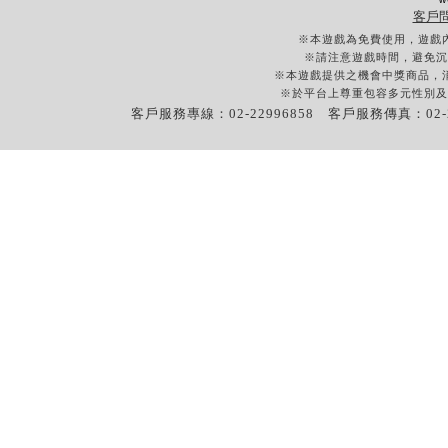
客戶
※本遊戲為免費使用，遊戲
※請注意遊戲時間，避免沉
※本遊戲提供之機會中獎商品，
※於平台上尊重包容多元性別及
客戶服務專線：02-22996858 客戶服務傳真：02