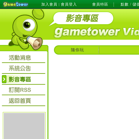
加入會員
會員登入
會員特區
點數 / 儲
|
隨你玩