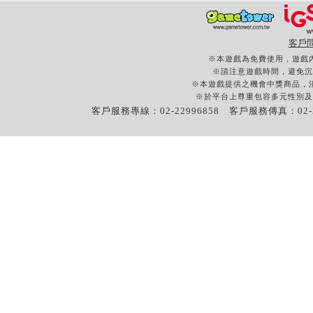
客戶
※本遊戲為免費使用，遊戲
※請注意遊戲時間，避免沉
※本遊戲提供之機會中獎商品，
※於平台上尊重包容多元性別及
客戶服務專線：02-22996858 客戶服務傳真：02