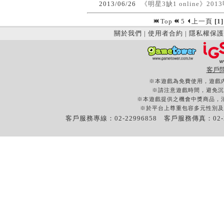
2013/06/26
《明星3缺1 online》2
Top
5
上一頁
[1]
關於我們
|
使用者合約
|
隱私權保護
客戶
※本遊戲為免費使用，遊戲
※請注意遊戲時間，避免沉
※本遊戲提供之機會中獎商品，
※於平台上尊重包容多元性別及
客戶服務專線：02-22996858 客戶服務傳真：02