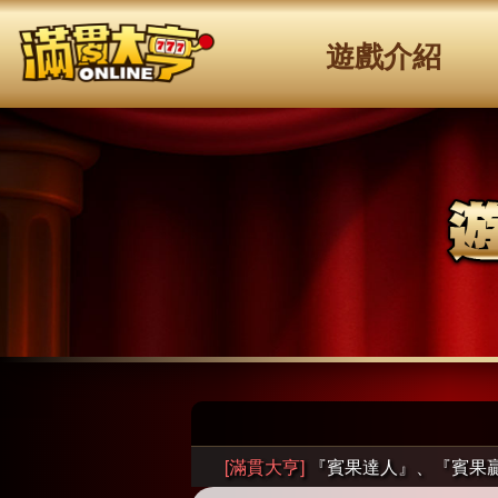
遊戲介紹
[滿貫大亨]
『賓果達人』、『賓果