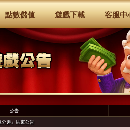
點數儲值
遊戲下載
客服中
公告
贏分趣』結束公告