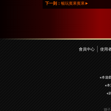
下一則：
暢玩賓果賓果
►
會員中心
使用
※本遊
※
※
獅子科