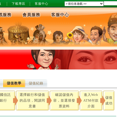
值
下載專區
客服中心
戲服務
會員服務
客服中心
儲值教學
儲值紀錄
中國信託
選擇銀行和儲值
確認儲值內
進入Web
儲值
山銀行
的品項，閱讀同
容，並選填發
ATM付款
成功
意書
票資料
介面