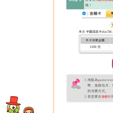
哦！
1.
淘點為gamet
幣、遊戲包月、
的消費方式。
2.
若您要在
遊戲中