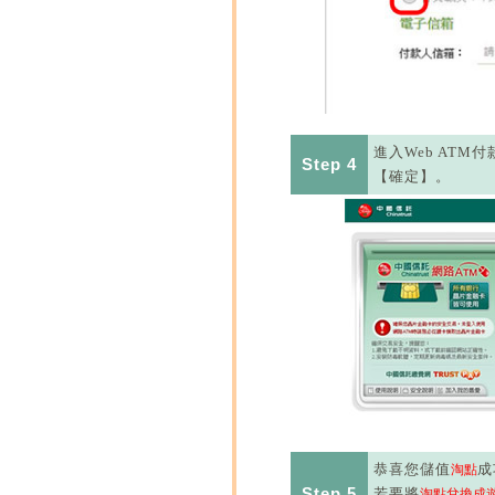
進入Web AT
Step 4
【確定】。
恭喜您儲值
成
淘點
Step 5
若要將
淘點兌換成